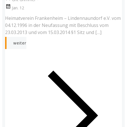
Jan. 12
Heimatverein Frankenheim – Lindennaundorf e.V. vom
04.12.1996 in der Neufassung mit Beschluss vom
23.03.2013 und vom 15.03.2014 §1 Sitz und […]
weiter