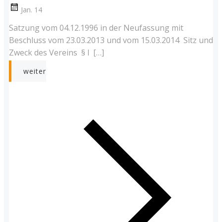
Jan. 14
Satzung vom 04.12.1996 in der Neufassung mit
Beschluss vom 23.03.2013 und vom 15.03.2014 Sitz und
Zweck des Vereins § l […]
weiter