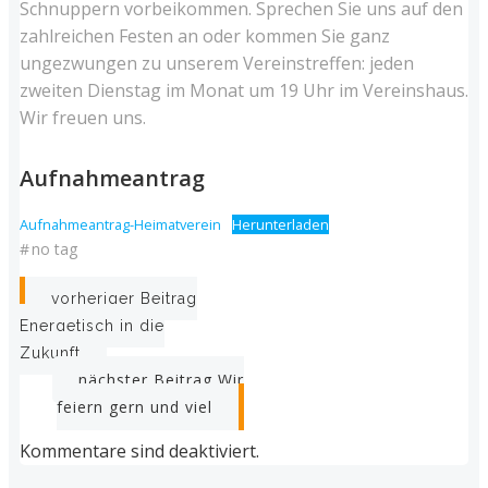
Schnuppern vorbeikommen. Sprechen Sie uns auf den
zahlreichen Festen an oder kommen Sie ganz
ungezwungen zu unserem Vereinstreffen: jeden
zweiten Dienstag im Monat um 19 Uhr im Vereinshaus.
Wir freuen uns.
Aufnahmeantrag
Aufnahmeantrag-Heimatverein
Herunterladen
#
no tag
Post
vorheriger Beitrag
Energetisch in die
navigation
Zukunft
Post
nächster Beitrag
Wir
feiern gern und viel
navigation
Kommentare sind deaktiviert.