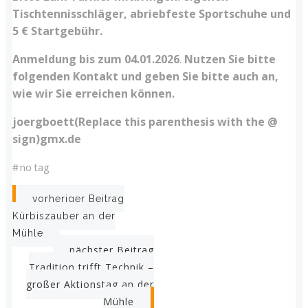
Tischtennisschläger, abriebfeste Sportsc
huhe und
5 € Startgebühr.
Anmeldung bis zum 04.01.2026
.
Nutzen Sie bitte
folgenden Kontakt und geben Sie bitte auch an,
wie wir Sie erreichen können.
joergboett(Replace this parenthesis with the @
sign)gmx.de
#
no tag
Post
vorheriger Beitrag
Kürbiszauber an der
navigation
Mühle
Post
nächster Beitrag
Tradition trifft Technik –
navigation
großer Aktionstag an der
Mühle